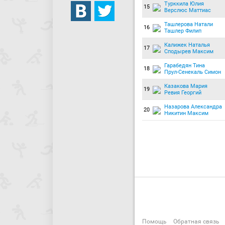
Турккила Юлия
15
Верслюс Маттиас
Ташлерова Натали
16
Ташлер Филип
Калижек Наталья
17
Сподырев Максим
Гарабедян Тина
18
Прул-Сенекаль Симон
Казакова Мария
19
Ревия Георгий
Назарова Александра
20
Никитин Максим
Помощь
Обратная связь