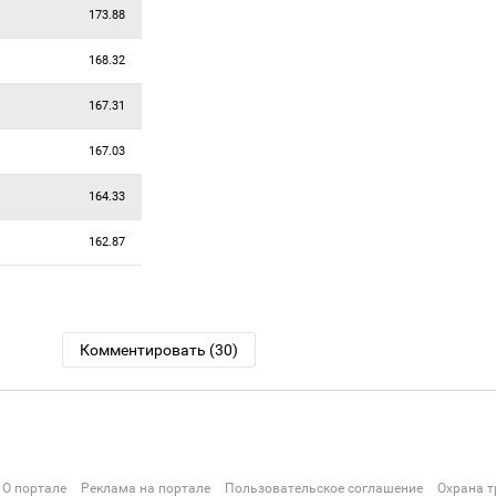
173.88
168.32
167.31
167.03
164.33
162.87
Комментировать (30)
О портале
Реклама на портале
Пользовательское соглашение
Охрана т