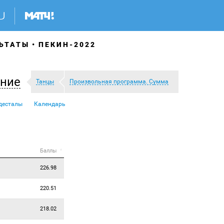
ЬТАТЫ
ПЕКИН-2022
ание
Танцы
Произвольная программа. Сумма
десталы
Календарь
Баллы
*
226.98
220.51
218.02