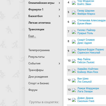
Чок Мэдисон
4
Олимпийские игры
Бэйтс Эван
Формула-1
Гиняр Шарлин
5
Фаббри Марко
Баскетбол
Степанова Александра
6
Легкая атлетика
Букин Иван
Трансляции
Гиллес Пайпер
7
Пуарье Поль
Еще...
Смарт Оливия
8
Диас Адрия
Фурнье-Бодри Лоранс
Телепрограмма
9
Соренсен Николай
Результаты
Фир Лайла
10
Гибсон Льюис
События
Хавайек Кэйтлин
Трансферы
11
Бэйкер Жан-Люк
Дни рождения
Ван Шию
12
Лю Синьюй
Спорт и бизнес
Лажуа Марджори
Форум
13
Лага Захари
Дэвис Диана
14
Смолкин Глеб
Группы в соцсетях: