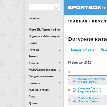
Главная
ГЛАВНАЯ
РЕЗУЛ
Матч ТВ. Прямой эфир
Подписка «Максимум»
Фигурное кат
Видео
Футбол
Медальный зачет
Пье
Теннис
14 февраля 2022
Хоккей
MMA/Единоборства
№
Фигурное катание
Пападакис Габриэлла
1
Сизерон Гийом
Биатлон
Синицина Виктория
Лыжные гонки
2
Кацалапов Никита
Бокс
Хаббелл Мэдисон
3
Донохью Захари
Допинг