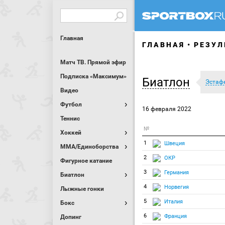
Главная
ГЛАВНАЯ
РЕЗУЛ
Матч ТВ. Прямой эфир
Подписка «Максимум»
Биатлон
Эстафе
Видео
Футбол
16 февраля 2022
Теннис
№
Хоккей
1
Швеция
MMA/Единоборства
2
ОКР
Фигурное катание
3
Германия
Биатлон
4
Норвегия
Лыжные гонки
5
Италия
Бокс
6
Франция
Допинг