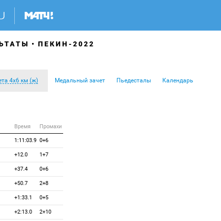
ЬТАТЫ
ПЕКИН-2022
та 4х6 км (ж)
Медальный зачет
Пьедесталы
Календарь
Время
Промахи
1:11:03.9
0+6
+12.0
1+7
+37.4
0+6
+50.7
2+8
+1:33.1
0+5
+2:13.0
2+10