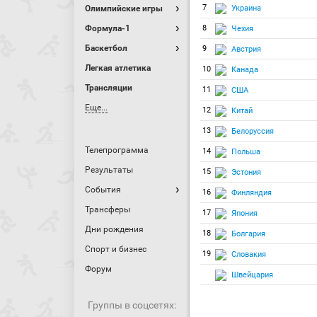
7
Украина
Олимпийские игры
Формула-1
8
Чехия
Баскетбол
9
Австрия
Легкая атлетика
10
Канада
Трансляции
11
США
Еще...
12
Китай
13
Белоруссия
Телепрограмма
14
Польша
Результаты
15
Эстония
События
16
Финляндия
Трансферы
17
Япония
Дни рождения
18
Болгария
Спорт и бизнес
19
Словакия
Форум
Швейцария
Группы в соцсетях: