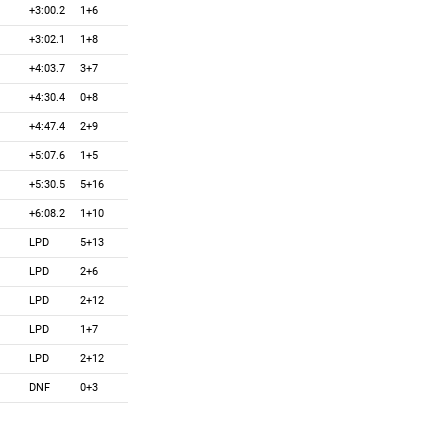
+3:00.2
1+6
+3:02.1
1+8
+4:03.7
3+7
+4:30.4
0+8
+4:47.4
2+9
+5:07.6
1+5
+5:30.5
5+16
+6:08.2
1+10
LPD
5+13
LPD
2+6
LPD
2+12
LPD
1+7
LPD
2+12
DNF
0+3