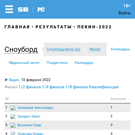
Войти
ГЛАВНАЯ
РЕЗУЛЬТАТЫ
ПЕКИН-2022
Сноуборд
Сноуборд-кросс (м)
Финал
Календарь
Медальный зачет
Пьедесталы
Календарь
Видео.
10 февраля 2022
Финал
1/2 финала
1/4 финала
1/8 финала
Квалификация
№
Результат
*
1
1
Хеммерле Алессандро
2
2
Гронден Элиот
3
3
Визинтин Омар
4
4
Люфтнер Юлиан