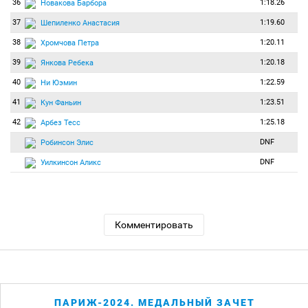
36
1:18.26
Новакова Барбора
37
1:19.60
Шепиленко Анастасия
38
1:20.11
Хромчова Петра
39
1:20.18
Янкова Ребека
40
1:22.59
Ни Юэмин
41
1:23.51
Кун Фаньин
42
1:25.18
Арбез Тесс
DNF
Робинсон Элис
DNF
Уилкинсон Аликс
Комментировать
ПАРИЖ-2024. МЕДАЛЬНЫЙ ЗАЧЕТ