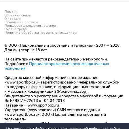
Помощь
Обратная связь
О портале
Реклама на портале
Пользовательское соглашение
Охрана труда
Политика обработки персональных данных
© ООО «Национальный спортивный телеканал» 2007 — 2026.
Для лиц старше 18 лет
На сайте применяются рекомендательные технологии.
Подробнее в
Правилах применения рекомендательных
технологий
Средство массовой информации сетевое издание
«www.sportbox.ru» зарегистрировано Федеральной службой
по надзору в сфере связи, информационных технологий
и массовых коммуникаций (Роскомнадзор).
Свидетельство о регистрации средства массовой информации
Эл № ФС77-72613 от 04.04.2018
Название — www.sportbox.ru
Учредитель (соучредители) СМИ сетевого издания
«www.sportbox.ru»: ООО «Национальный спортивный
телеканал»
Главный редактор СМИ сетевого издания «www.sportbox.ru»:
Конов В.А.
Мы используем файлы Сookie для корректной работы веб-сайта.