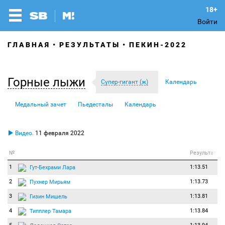
Войти
ГЛАВНАЯ
РЕЗУЛЬТАТЫ
ПЕКИН-2022
Горные лыжи
Супер-гигант (ж)
Календарь
Медальный зачет
Пьедесталы
Календарь
Видео.
11 февраля 2022
№
Результат
1
1:13.51
Гут-Бехрами Лара
2
1:13.73
Пухнер Мирьям
3
1:13.81
Гизин Мишель
4
1:13.84
Типплер Тамара