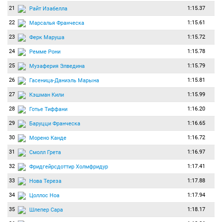
21
1:15.37
Райт Изабелла
22
1:15.61
Марсалья Франческа
23
1:15.72
Ферк Маруша
24
1:15.78
Ремме Рони
25
1:15.79
Музаферия Элведина
26
1:15.81
Гасеница-Даниэль Марына
27
1:15.99
Кэшман Кили
28
1:16.20
Готье Тиффани
29
1:16.65
Баруцци Франческа
30
1:16.72
Морено Канде
31
1:16.97
Смолл Грета
32
1:17.41
Фридгейрсдоттир Холмфридур
33
1:17.88
Нова Тереза
34
1:17.94
Цоллос Ноа
35
1:18.17
Шлепер Сара